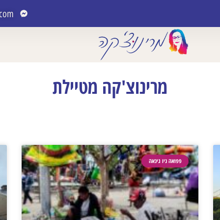
.com
מרינוצ'קה מטיילת
פפואה ניו גינאה